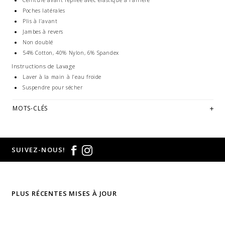
Ceinture avant repliée avec élastique à l'arrière
Poches latérales
Plis à l’avant
Jambes à revers
Non doublé
54% Cotton, 40% Nylon, 6% Spandex
Instructions de Lavage
Laver à la main à l’eau froide
Suspendre pour sécher
MOTS-CLÉS
SUIVEZ-NOUS!
PLUS RÉCENTES MISES À JOUR