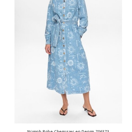
Nümph Robe Chemisier en Denim 706373