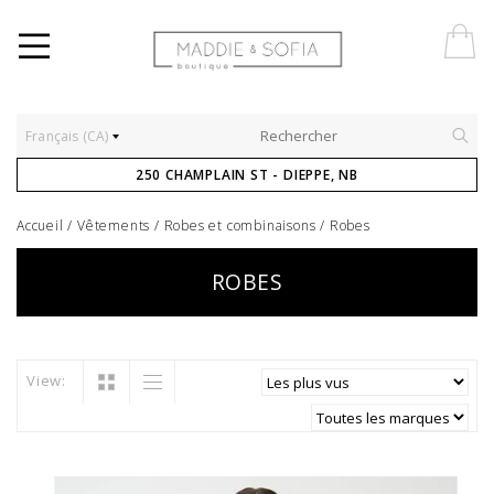
Français (CA)
250 CHAMPLAIN ST - DIEPPE, NB
Accueil
/
Vêtements
/
Robes et combinaisons
/
Robes
ROBES
View: