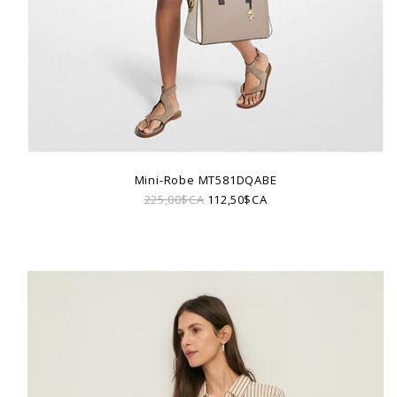
Mini-Robe MT581DQABE
225,00$CA
112,50$CA