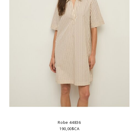
Robe 44836
190,00$CA