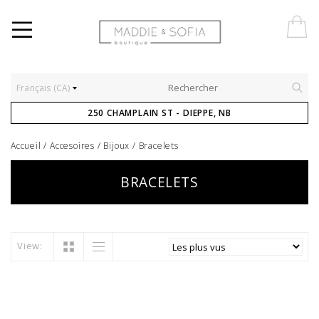
Français (CA)
250 CHAMPLAIN ST - DIEPPE, NB
Accueil
/
Accesoires
/
Bijoux
/
Bracelets
BRACELETS
View: