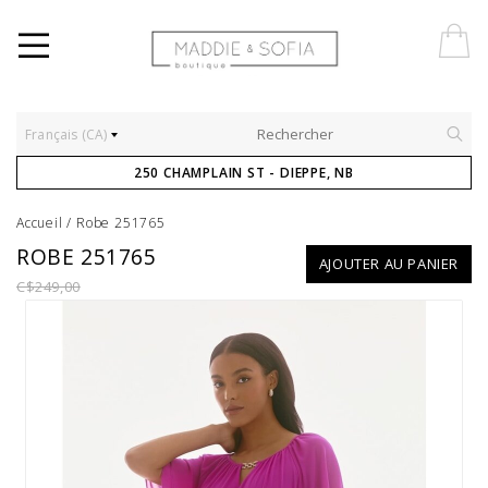
Français (CA)
250 CHAMPLAIN ST - DIEPPE, NB
Accueil
/
Robe 251765
ROBE 251765
AJOUTER AU PANIER
C$249,00