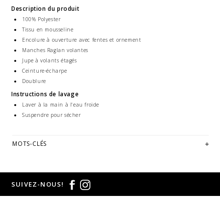
Description du produit
100% Polyester
Tissu en mousseline
Encolure à ouverture avec fentes et ornement
Manches Raglan volantes
Jupe à volants étagés
Ceinture-écharpe
Doublure
Instructions de lavage
Laver à la main à l'eau froide
Suspendre pour sécher
MOTS-CLÉS
SUIVEZ-NOUS!