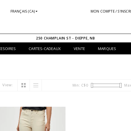
FRANÇAIS (CA)
MON COMPTE / S'INSCR
250 CHAMPLAIN ST - DIEPPE, NB
CESOIRES
CARTES-CADEAUX
VENTE
MARQUES
View:
Min: C$
0
Max