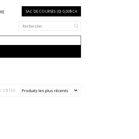
SAC DE COURSES (0) 0,00$CA
IRE
: C$
150