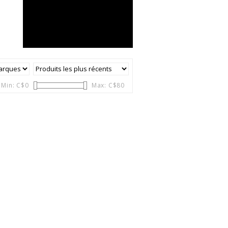
Min: C$
0
Max: C$
80