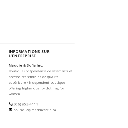
INFORMATIONS SUR
L'ENTREPRISE
Maddie & Sofia Inc.
Boutique indépendante de vêtements et
accessoires féminins de qualité
supérieure / Independent boutique
offering higher quality clothing for
women.
(506) 853-4111
boutique@maddiesofia.ca