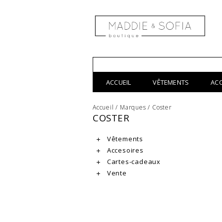
ACCUEIL
VÊTEMENTS
AC
Accueil
/
Marques
/
Coster
COSTER
Vêtements
Accesoires
Cartes-cadeaux
Vente