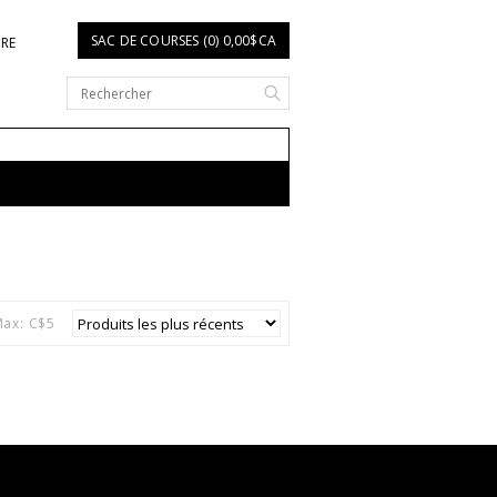
SAC DE COURSES (0) 0,00$CA
IRE
ax: C$
5