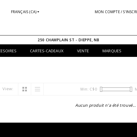
FRANÇAIS (CA)
MON COMPTE / S'INSCR
250 CHAMPLAIN ST - DIEPPE, NB
CESOIRES
CARTES-CADEAUX
VENTE
MARQUES
View:
Min: C$
0
M
Aucun produit n'a été trouvé...